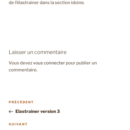
de l’élastrainer dans la section idoine.
Laisser un commentaire
Vous devez
vous connecter
pour publier un
commentaire.
Navigation
Article
PRÉCÉDENT
de
précédent
Elastrainer version 3
l’article
Article
SUIVANT