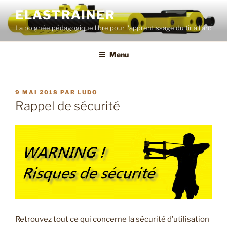
Aller
ELASTRAINER
au
La poignée pédagogique libre pour l'apprentissage du tir à l'arc
contenu
principal
Menu
PUBLIÉ
9 MAI 2018
PAR
LUDO
LE
Rappel de sécurité
Retrouvez tout ce qui concerne la sécurité d’utilisation