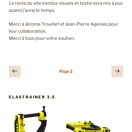
Le reste du site (rendus visuels et texte) sera mis à jour
quand j’aurai le temps.
Merci à Jêrome Trouillet et Jean-Pierre Agenais pour
leur collaboration.
Merci à tous pour votre soutien.
Pagination
Page
Page
Page
2
précédente
suiv
des
publications
ELASTRAINER 3.5