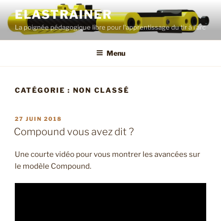
Aller
ELASTRAINER
au
La poignée pédagogique libre pour l'apprentissage du tir à l'arc
contenu
principal
Menu
CATÉGORIE :
NON CLASSÉ
PUBLIÉ
27 JUIN 2018
LE
Compound vous avez dit ?
Une courte vidéo pour vous montrer les avancées sur
le modèle Compound.